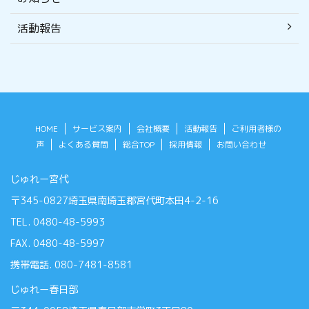
活動報告
HOME
サービス案内
会社概要
活動報告
ご利用者様の
声
よくある質問
総合TOP
採用情報
お問い合わせ
じゅれー宮代
〒345-0827埼玉県南埼玉郡宮代町本田4-2-16
TEL. 0480-48-5993
FAX. 0480-48-5997
携帯電話. 080-7481-8581
じゅれー春日部