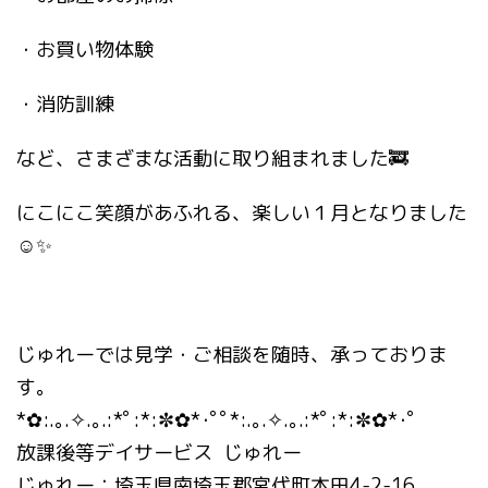
・お買い物体験
・消防訓練
など、さまざまな活動に取り組まれました🚒
にこにこ笑顔があふれる、楽しい１月となりました
☺✨
じゅれーでは見学・ご相談を随時、承っておりま
す。
*✿:.｡.✧.｡.:*ﾟ:*:✼✿*･ﾟﾟ*:.｡.✧.｡.:*ﾟ:*:✼✿*･ﾟ
放課後等デイサービス じゅれー
じゅれー：埼玉県南埼玉郡宮代町本田4-2-16