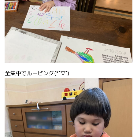
全集中でルーピング(*'▽')