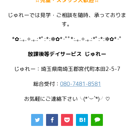
☆児童・スタッフ大歓迎☆
じゅれーでは見学・ご相談を随時、承っておりま
す。
*✿:.｡.✧.｡.:*ﾟ:*:✼✿*･ﾟﾟ*:.｡.✧.｡.:*ﾟ:*:✼✿*･ﾟ
放課後等デイサービス じゅれー
じゅれー：埼玉県南埼玉郡宮代町本田2-5-7
総合受付：
080-7481-8581
お気軽にご連絡下さい╰(*´︶`*)╯♡