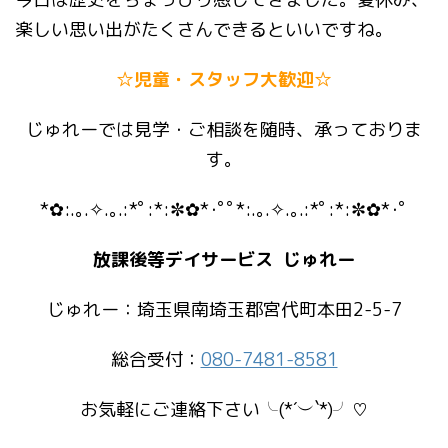
楽しい思い出がたくさんできるといいですね。
☆児童・スタッフ大歓迎☆
じゅれーでは見学・ご相談を随時、承っておりま
す。
*✿:.｡.✧.｡.:*ﾟ:*:✼✿*･ﾟﾟ*:.｡.✧.｡.:*ﾟ:*:✼✿*･ﾟ
放課後等デイサービス じゅれー
じゅれー：埼玉県南埼玉郡宮代町本田2-5-7
総合受付：
080-7481-8581
お気軽にご連絡下さい╰(*´︶`*)╯♡