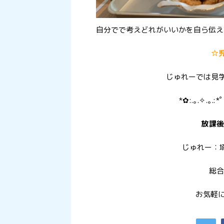
自分でで考えどれがいいかを自ら伝え
☆
じゅれーでは見
*✿:.｡.✧.｡.:*
放課後
じゅれー：埼
総合
お気軽に