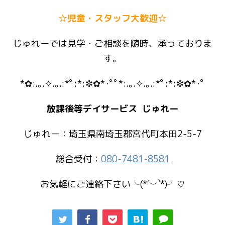
☆児童・スタッフ大歓迎☆
じゅれーでは見学・ご相談を随時、承っておりま
す。
*✿:.｡.✧.｡.:*ﾟ:*:✼✿*･ﾟﾟ*:.｡.✧.｡.:*ﾟ:*:✼✿*･ﾟ
放課後等デイサービス じゅれー
じゅれー：埼玉県南埼玉郡宮代町本田2-5-7
総合受付：
080-7481-8581
お気軽にご連絡下さい╰(*´︶`*)╯♡