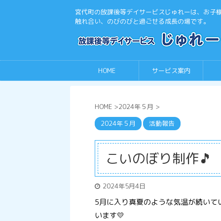
宮代町の放課後等デイサービスじゅれーは、お子
触れ合い、のびのびと過ごせる成長の場です。
HOME
サービス案内
HOME
>
2024年５月
>
2024年５月
活動報告
こいのぼり制作🎵
2024年5月4日
5月に入り真夏のような気温が続いて
います💛