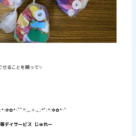
ごせることを願って✨
ﾟ:*:✼✿*･ﾟﾟ*:.｡.✧.｡.:*ﾟ:*:✼✿*･ﾟ
等デイサービス じゅれー