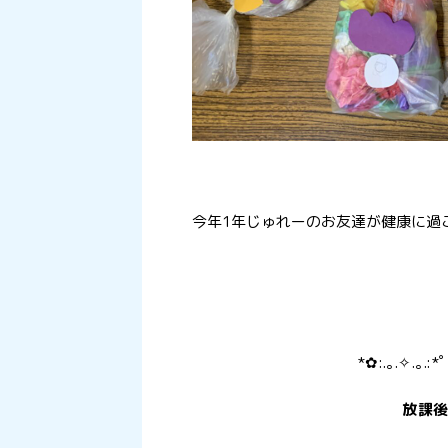
今年1年じゅれーのお友達が健康に過
*✿:.｡.✧.｡.:*
放課後