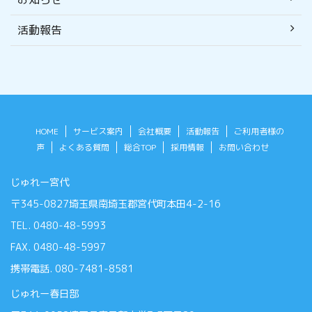
活動報告
HOME
サービス案内
会社概要
活動報告
ご利用者様の
声
よくある質問
総合TOP
採用情報
お問い合わせ
じゅれー宮代
〒345-0827埼玉県南埼玉郡宮代町本田4-2-16
TEL. 0480-48-5993
FAX. 0480-48-5997
携帯電話. 080-7481-8581
じゅれー春日部